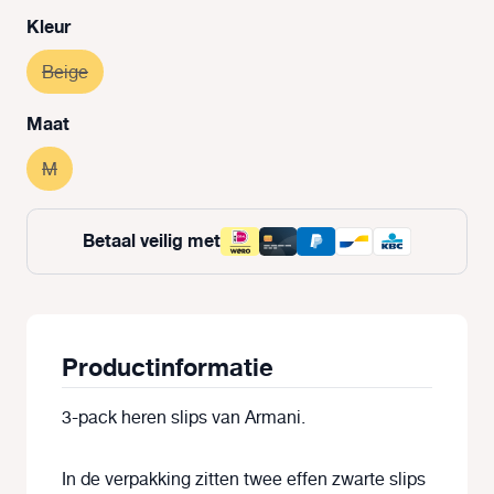
Selecteer
Kleur
Beige
(Deze optie is momenteel niet beschikbaar.)
Selecteer
Maat
M
(Deze optie is momenteel niet beschikbaar.)
Betaal veilig met
Productinformatie
3-pack heren slips van Armani.
In de verpakking zitten twee effen zwarte slips