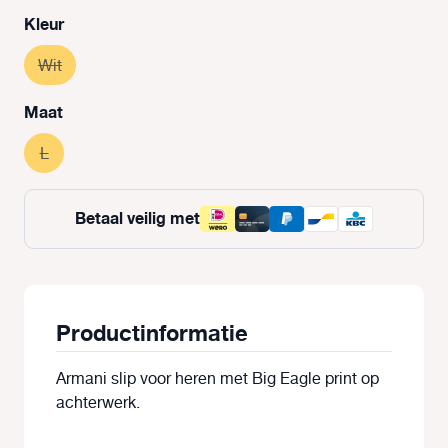
Selecteer
Kleur
Wit
(Deze optie is momenteel niet beschikbaar.)
Selecteer
Maat
L
(Deze optie is momenteel niet beschikbaar.)
Betaal veilig met
Productinformatie
Armani slip voor heren met Big Eagle print op
achterwerk.