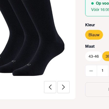
Op voo
Vóór 16:0
Selecteer
Kleur
Blauw
Selecteer
Maat
43-46
3