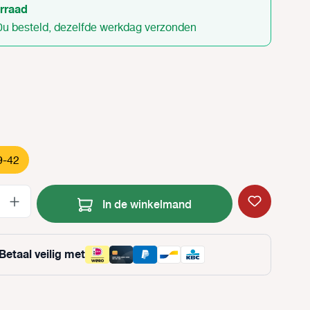
rraad
0u besteld, dezelfde werkdag verzonden
9-42
Producthoeveelheid: Voer de gewenste
In de winkelmand
Betaal veilig met