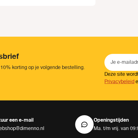
sbrief
 10% korting op je volgende bestelling.
Deze site wor
Privacybeleid
tuur een e-mail
Openingstijden
ebshop@dimenno.nl
Ma. t/m vrij. van 09: