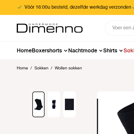
oekopdracht
Ga naar de hoofdnavigatie
Vóór 16:00u besteld, dezelfde werkdag verzonden
Home
Boxershorts
Nachtmode
Shirts
Sok
Home
/
Sokken
/
Wollen sokken
Afbeeldingengalerij overslaan