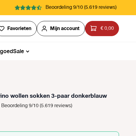
Beoordeling 9/10 (5.619 reviews)
Je hebt 0 items op je verlanglijstje
Favorieten
Mijn account
€ 0,00
rgoed
Sale
ino wollen sokken 3-paar donkerblauw
Beoordeling 9/10 (5.619 reviews)