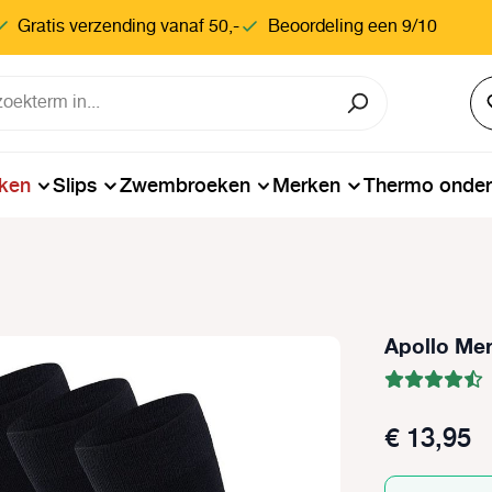
Gratis verzending vanaf 50,-
Beoordeling een 9/10
ken
Slips
Zwembroeken
Merken
Thermo onde
Apollo Mer
€ 13,95