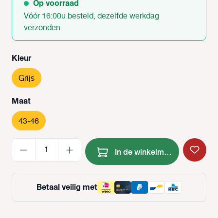
Op voorraad
Vóór 16:00u besteld, dezelfde werkdag
verzonden
Selecteer
Kleur
Grijs
Selecteer
Maat
43-46
Producthoeveelheid: Voer de
In de winkelmand
Betaal veilig met