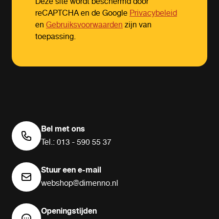
Deze site wordt beschermd door
reCAPTCHA en de Google
Privacybeleid
en
Gebruiksvoorwaarden
zijn van
toepassing.
Bel met ons
Tel.: 013 - 590 55 37
Stuur een e-mail
webshop@dimenno.nl
Openingstijden