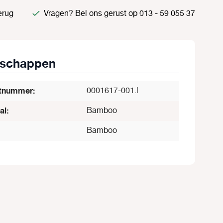
erug
Vragen? Bel ons gerust op 013 - 59 055 37
nschappen
tnummer:
0001617-001.l
al:
Bamboo
Bamboo