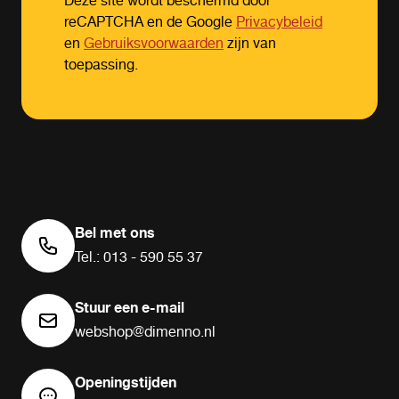
Deze site wordt beschermd door
reCAPTCHA en de Google
Privacybeleid
en
Gebruiksvoorwaarden
zijn van
toepassing.
Bel met ons
Tel.: 013 - 590 55 37
Stuur een e-mail
webshop@dimenno.nl
Openingstijden