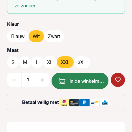
verzonden
Selecteer
Kleur
Blauw
Wit
Zwart
Selecteer
Maat
S
M
L
XL
XXL
3XL
Producthoeveelheid: Voer de
In de winkelmand
Betaal veilig met