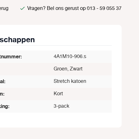
erug
Vragen? Bel ons gerust op 013 - 59 055 37
nschappen
tnummer:
4A1M10-906.s
Groen, Zwart
al:
Stretch katoen
m:
Kort
ing:
3-pack