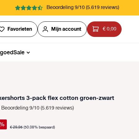
Beoordeling 9/10 (5.619 reviews)
Je hebt 0 items op je verlanglijstje
Favorieten
Mijn account
€ 0,00
rgoed
Sale
ershorts 3-pack flex cotton groen-zwart
Beoordeling 9/10 (5.619 reviews)
%
€ 29,95
(50.08% bespaard)