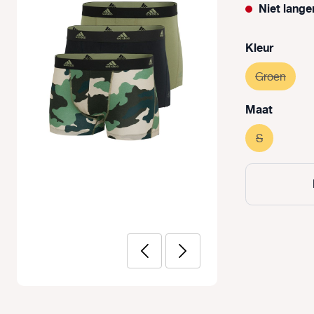
Niet lange
Selecteer
Kleur
Groen
(Deze 
Selecteer
Maat
S
(Deze optie