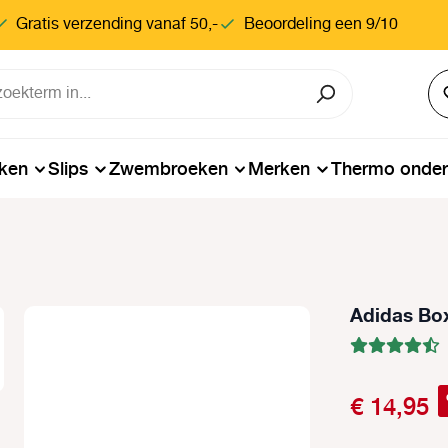
Gratis verzending vanaf 50,-
Beoordeling een 9/10
ken
Slips
Zwembroeken
Merken
Thermo onde
Adidas Box
€ 14,95