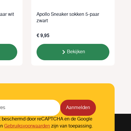
aar wit
Apollo Sneaker sokken 5-paar
C
zwart
2
€ 9,95
Bekijken
Aanmelden
dt beschermd door reCAPTCHA en de Google
en
Gebruiksvoorwaarden
zijn van toepassing.