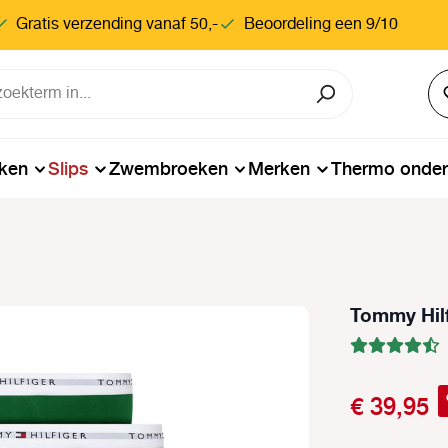
Gratis verzending vanaf 50,-
Beoordeling een 9/10
ken
Slips
Zwembroeken
Merken
Thermo onde
Tommy Hilf
€ 39,95