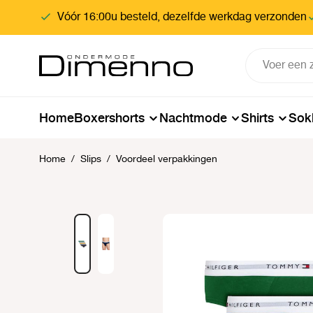
oekopdracht
Ga naar de hoofdnavigatie
Vóór 16:00u besteld, dezelfde werkdag verzonden
Home
Boxershorts
Nachtmode
Shirts
Sok
Home
/
Slips
/
Voordeel verpakkingen
Afbeeldingengalerij overslaan