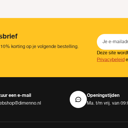
sbrief
 10% korting op je volgende bestelling.
Deze site wor
Privacybeleid
tuur een e-mail
Openingstijden
ebshop@dimenno.nl
Ma. t/m vrij. van 09: