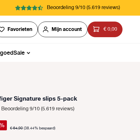
Beoordeling 9/10 (5.619 reviews)
Je hebt 0 items op je verlanglijstje
Favorieten
Mijn account
€ 0,00
rgoed
Sale
iger Signature slips 5-pack
Beoordeling 9/10 (5.619 reviews)
%
€ 64,90
(38.44% bespaard)