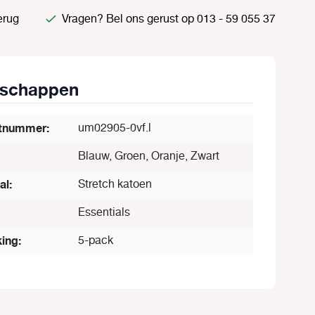
erug
Vragen? Bel ons gerust op 013 - 59 055 37
nschappen
tnummer:
um02905-0vf.l
Blauw, Groen, Oranje, Zwart
al:
Stretch katoen
Essentials
ing:
5-pack