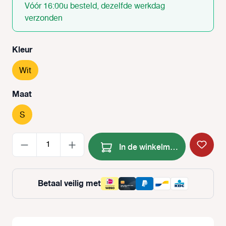
Vóór 16:00u besteld, dezelfde werkdag
verzonden
Selecteer
Kleur
Wit
Selecteer
Maat
S
Producthoeveelheid: Voer de
In de winkelmand
Betaal veilig met