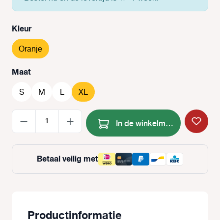
Selecteer
Kleur
Oranje
Selecteer
Maat
S
M
L
XL
Producthoeveelheid: Voer de
In de winkelmand
Betaal veilig met
Productinformatie