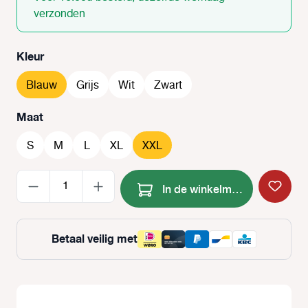
verzonden
Selecteer
Kleur
Blauw
Grijs
Wit
Zwart
Selecteer
Maat
S
M
L
XL
XXL
Producthoeveelheid: Voer de
In de winkelmand
Betaal veilig met