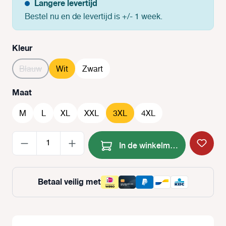
Langere levertijd
Bestel nu en de levertijd is +/- 1 week.
Selecteer
Kleur
Blauw
(Deze optie is momenteel niet beschikbaar.)
Wit
Zwart
Selecteer
Maat
M
L
XL
XXL
3XL
4XL
Producthoeveelheid: Voer de
In de winkelmand
Betaal veilig met