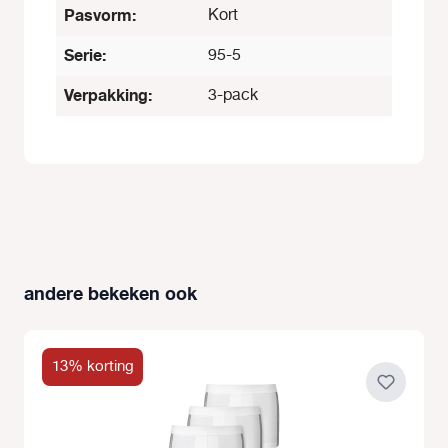
Pasvorm:
Kort
Serie:
95-5
Verpakking:
3-pack
andere bekeken ook
Productgalerij overslaan
13% korting