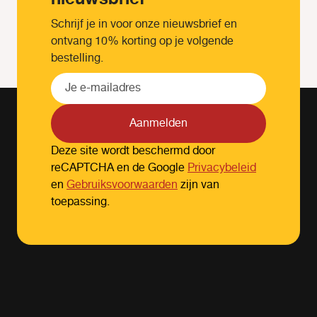
Schrijf je in voor onze nieuwsbrief en
ontvang 10% korting op je volgende
bestelling.
Aanmelden
Deze site wordt beschermd door
reCAPTCHA en de Google
Privacybeleid
en
Gebruiksvoorwaarden
zijn van
toepassing.