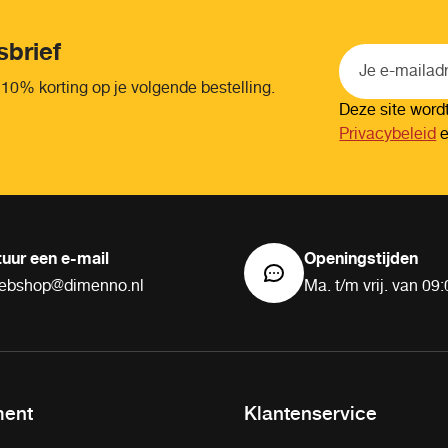
sbrief
 10% korting op je volgende bestelling.
Deze site wor
Privacybeleid
tuur een e-mail
Openingstijden
ebshop@dimenno.nl
Ma. t/m vrij. van 09:
ment
Klantenservice