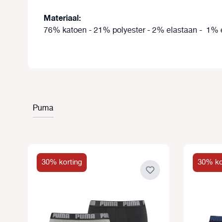
Materiaal:
76% katoen - 21% polyester - 2% elastaan - 1% 
Puma
Productgalerij overslaan
30% korting
30% ko