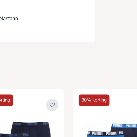
elastaan
rting
30% korting