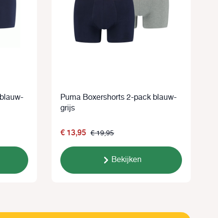
 blauw-
Puma Boxershorts 2-pack blauw-
P
grijs
€ 13,95
€ 19,95
Bekijken