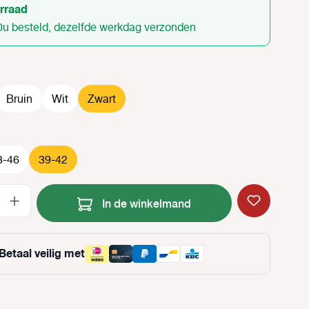
rraad
0u besteld, dezelfde werkdag verzonden
Bruin
Wit
Zwart
3-46
39-42
Producthoeveelheid: Voer de gewenste
In de winkelmand
Betaal veilig met