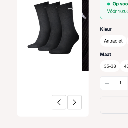
Op voo
Vóór 16:0
Selecteer
Kleur
Antraciet
Selecteer
Maat
35-38
4