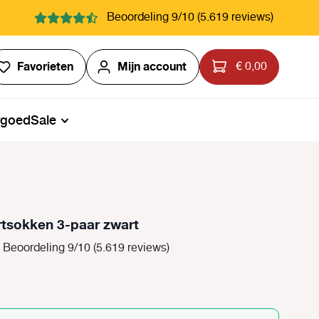
Beoordeling 9/10 (5.619 reviews)
Je hebt 0 items op je verlanglijstje
Favorieten
Mijn account
€ 0,00
rgoed
Sale
tsokken 3-paar zwart
Beoordeling 9/10 (5.619 reviews)