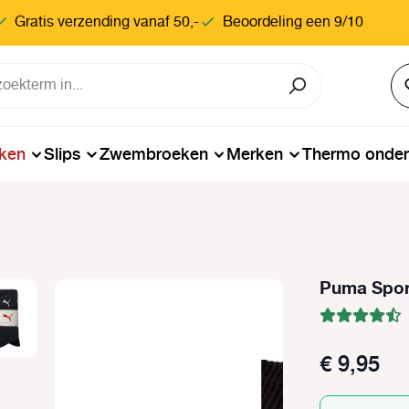
Gratis verzending vanaf 50,-
Beoordeling een 9/10
ken
Slips
Zwembroeken
Merken
Thermo onde
Puma Spor
€ 9,95