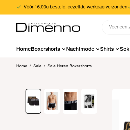
oekopdracht
Ga naar de hoofdnavigatie
Vóór 16:00u besteld, dezelfde werkdag verzonden
Home
Boxershorts
Nachtmode
Shirts
Sok
Home
/
Sale
/
Sale Heren Boxershorts
Afbeeldingengalerij overslaan