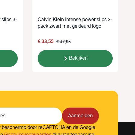
 slips 3-
Calvin Klein Intense power slips 3-
C
pack zwart met gekleurd logo
p
€ 33,55
€ 47,95
Bekijken
Aanmelden
dt beschermd door reCAPTCHA en de Google
en
Gebruiksvoorwaarden
zijn van toepassing.