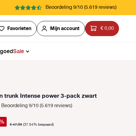
Beoordeling 9/10 (5.619 reviews)
Je hebt 0 items op je verlanglijstje
Favorieten
Mijn account
€ 0,00
rgoed
Sale
in trunk Intense power 3-pack zwart
Beoordeling 9/10 (5.619 reviews)
%
€ 47,95
(37.54% bespaard)