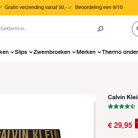
Gratis verzending vanaf 50,-
Beoordeling een 9/10
ken
Slips
Zwembroeken
Merken
Thermo onde
Calvin Kle
€ 29,95