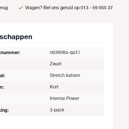
erug
Vragen? Bel ons gerust op 013 - 59 055 37
nschappen
tnummer:
nb3608a-qa3.l
Zwart
al:
Stretch katoen
m:
Kort
Intense Power
ing:
3-pack