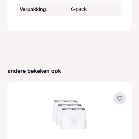
Verpakking:
6-pack
andere bekeken ook
Productgalerij overslaan