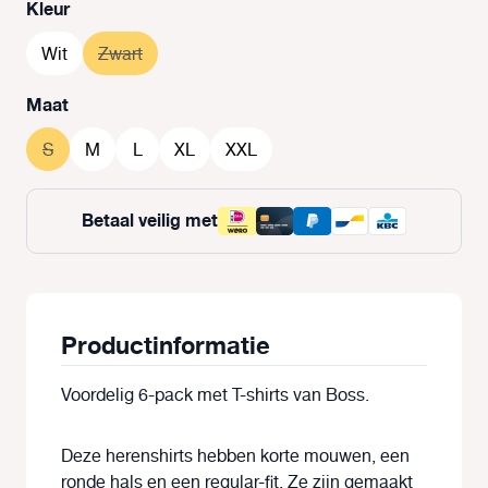
Selecteer
Kleur
Wit
Zwart
(Deze optie is momenteel niet beschikbaar.)
Selecteer
Maat
S
(Deze optie is momenteel niet beschikbaar.)
M
L
XL
XXL
Betaal veilig met
Productinformatie
Voordelig 6-pack met T-shirts van Boss.
Deze herenshirts hebben korte mouwen, een
ronde hals en een regular-fit. Ze zijn gemaakt